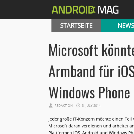
STARTSEITE
NEW
Microsoft könnt
Armband für iOS
Windows Phone 
REDAKTION
3. JULY 2014
Jeder große IT-Konzern möchte einen Teil
Microsoft daran verdienen und arbeitet a
Plattformen iOS, Android und Windows Pho