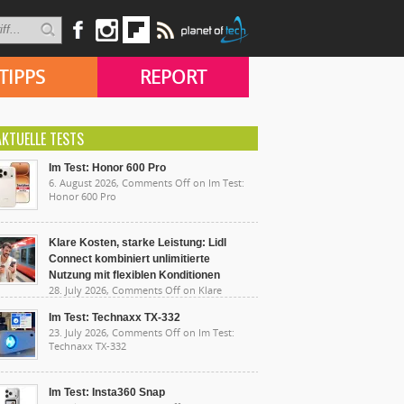
TIPPS
REPORT
AKTUELLE TESTS
Im Test: Honor 600 Pro
6. August 2026,
Comments Off
on Im Test:
Honor 600 Pro
Klare Kosten, starke Leistung: Lidl
Connect kombiniert unlimitierte
Nutzung mit flexiblen Konditionen
28. July 2026,
Comments Off
on Klare
sten, starke Leistung: Lidl Connect kombiniert
limitierte Nutzung mit flexiblen Konditionen
Im Test: Technaxx TX-332
23. July 2026,
Comments Off
on Im Test:
Technaxx TX-332
Im Test: Insta360 Snap