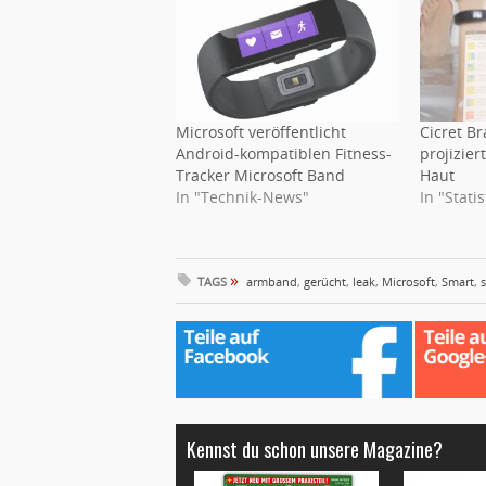
Microsoft veröffentlicht
Cicret B
Android-kompatiblen Fitness-
projizier
Tracker Microsoft Band
Haut
In "Technik-News"
In "Stati
»
TAGS
armband
,
gerücht
,
leak
,
Microsoft
,
Smart
,
Kennst du schon unsere Magazine?