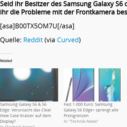
Seid ihr Besitzer des Samsung Galaxy S6 
ihr die Probleme mit der Frontkamera be
[asa]B00TX5OM7U[/asa]
Quelle:
Reddit
(via
Curved
)
Related
Samsung Galaxy S6 & S6
Fast 1.000 Euro: Samsung
Edge: Verursacht das Clear
Galaxy S6 Edge+ sprengt alle
View Case Kratzer auf dem
Preisgrenzen
Display?
In "Technik-News"
In "Technik-News"