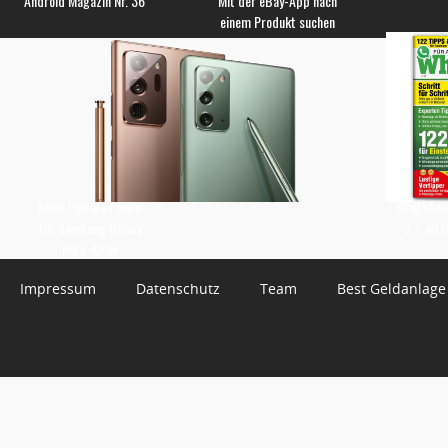
Android Magazin Nr. 36
Mit der eBay-App nach
einem Produkt suchen
Keine Updates mehr
WhatsApp 
für Samsung Galaxy
3 – Jetz
Note-Reihe
Impressum
Datenschutz
Team
Best Geldanlage