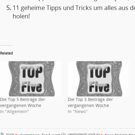
11 geheime Tipps und Tricks um alles aus 
holen!
Related
Die Top 5 Beiträge der
Die Top 5 Beiträge der
vergangenen Woche
vergangenen Woche
In "Allgemein"
In "News"
»
»
TAGS
meistgelesen
,
Top 5
,
woche
VERÖFFENTLICHT IN
News
,
Statistik-Ne