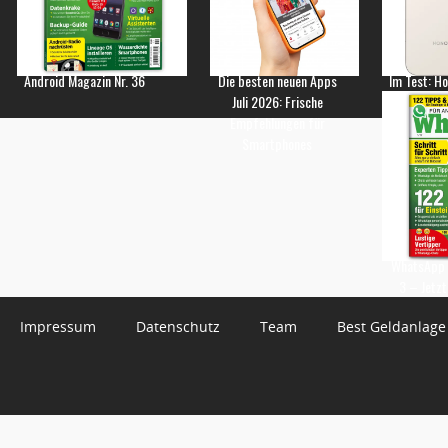
Android Magazin Nr. 36
Die besten neuen Apps
Im Test: H
Juli 2026: Frische
Empfehlungen für
Smartphones
WhatsApp 
3 – Jetzt
Impressum
Datenschutz
Team
Best Geldanlage