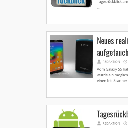
Tagesrückblick an
...
Neues real
aufgetauc
REDAKTION
Vom Galaxy S5 habe
wurde ein möglich
einen Iris-Scanner
Tagesrückb
REDAKTION