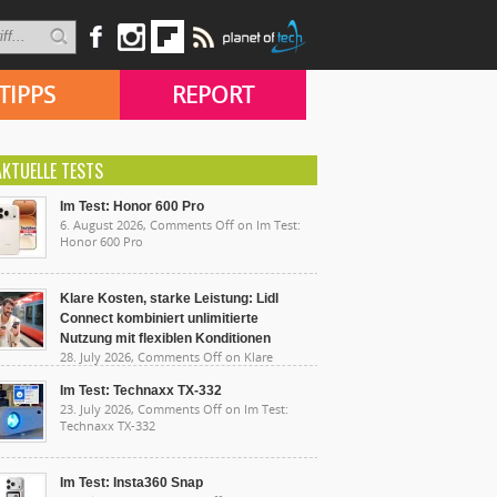
TIPPS
REPORT
AKTUELLE TESTS
Im Test: Honor 600 Pro
6. August 2026,
Comments Off
on Im Test:
Honor 600 Pro
Klare Kosten, starke Leistung: Lidl
Connect kombiniert unlimitierte
Nutzung mit flexiblen Konditionen
28. July 2026,
Comments Off
on Klare
sten, starke Leistung: Lidl Connect kombiniert
limitierte Nutzung mit flexiblen Konditionen
Im Test: Technaxx TX-332
23. July 2026,
Comments Off
on Im Test:
Technaxx TX-332
Im Test: Insta360 Snap