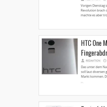
Vorigen Dienstag s
Revolution brach 
machte es aber tro
HTC One Ma
Fingerabd
REDAKTION
Das unter dem Na
soll laut diverse
Markt kommen. Die
...