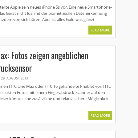
tellte Apple sein neues iPhone 5s vor. Eine neue Smartphone-
das Gerät nicht los, mit der biometrischen Datenerkennung
tzdem von sich hören. Aber ist alles Gold was glänzt ...
READ MORE
x: Fotos zeigen angeblichen
rucksensor
29. AUGUST 2013
men HTC One Max oder HTC T6 gehandelte Phablet von HTC
n geleakten Fotos mit einem Fingerabdruck-Scanner auf den
ser könnte eine zusätzliche und relativ sichere Möglichkeit
READ MORE