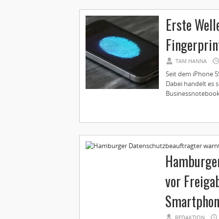
Erste Well
Fingerpri
TAM HANNA
Seit dem iPhone 5
Dabei handelt es 
Businessnotebooks
Hamburger
vor Freiga
Smartphon
REDAKTION