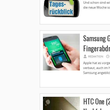
Und schon sind wir
die neue Woche so
Samsung Ga
Fingerabd
REDAKTION
Apple hat es vorg
verbaut, auch im H
Samsung angeblich 
HTC One (2