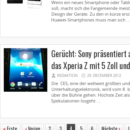
Wenn ein neues Smartphone oder Tabl
soll, macht sich die Fangemeinde meis
Design der Geräte. Zu den in kürze er
Huawei-Smartphones muss man sich ...
Gerücht: Sony präsentiert
das Xperia Z mit 5 Zoll u
REDAKTION
29. DECEMBER 2012
Die CES, eine der weltweit größten un
Unterhaltungselektronik, wird vom 8. bi
über die Bühne gehen. Höchste Zeit als
Spekulationen losgeht: ...
4
«
Erste
‹
Vorige
2
3
5
6
Nächste
›