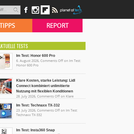
TIPPS
REPORT
AKTUELLE TESTS
Im Test: Honor 600 Pro
6. August 2026,
Comments Off
on Im Test:
Honor 600 Pro
Klare Kosten, starke Leistung: Lidl
Connect kombiniert unlimitierte
Nutzung mit flexiblen Konditionen
28. July 2026,
Comments Off
on Klare
sten, starke Leistung: Lidl Connect kombiniert
limitierte Nutzung mit flexiblen Konditionen
Im Test: Technaxx TX-332
23. July 2026,
Comments Off
on Im Test:
Technaxx TX-332
Im Test: Insta360 Snap