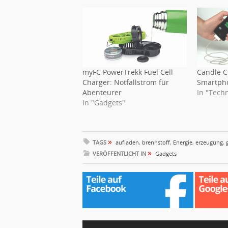
myFC PowerTrekk Fuel Cell
Candle C
Charger: Notfallstrom für
Smartpho
Abenteurer
In "Tech
In "Gadgets"
»
TAGS
aufladen
,
brennstoff
,
Energie
,
erzeugung
,
»
VERÖFFENTLICHT IN
Gadgets