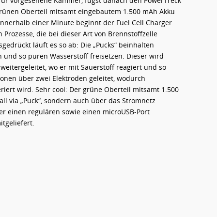
dafür vorgesehene Kammer, fügst danach den PowerTreck
 grünen Oberteil mitsamt eingebautem 1.500 mAh Akku
Innerhalb einer Minute beginnt der Fuel Cell Charger
Prozesse, die bei dieser Art von Brennstoffzelle
gedrückt läuft es so ab: Die „Pucks“ beinhalten
n und so puren Wasserstoff freisetzen. Dieser wird
weitergeleitet, wo er mit Sauerstoff reagiert und so
nen über zwei Elektroden geleitet, wodurch
ert wird. Sehr cool: Der grüne Oberteil mitsamt 1.500
l via „Puck“, sondern auch über das Stromnetz
er einen regulären sowie einen microUSB-Port
tgeliefert.