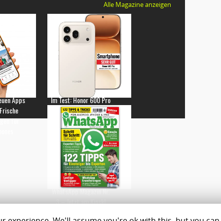
Alle Magazine anzeigen
euen Apps
Im Test: Honor 600 Pro
 Frische
gen für
hones
WhatsApp Magazin Nr.
3 – Jetzt am Kiosk!
 experience. We'll assume you're ok with this, but you can 