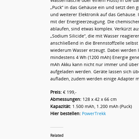
Wasserflasche oder einem Fluss) in die 
„Puck“ in das Gehäuse ein und setzt den
und weiterer Elektronik auf das Gehäuse. 
mit der Energieerzeugung. Die chemischen 
ablaufen, sind etwas komplex. Verkürzt aus
„Sodium Silicide“, die mit Wasser reagiere
anschließend in die Brennstoffzelle selbst 
wiederum Wasser erzeugt. Dabei werden Io
mindestens 4 Wh (1200 mAh) Energie generi
mAh Akku kann nicht nur immer und überal
aufgeladen werden. Geräte lassen sich üb
aufladen, zudem werden einige Adapter mi
Preis:
€ 199,-
Abmessungen:
128 x 42 x 66 cm
Kapazität:
1.500 mAh, 1.200 mAh (Puck)
Hier bestellen:
PowerTrekk
Related