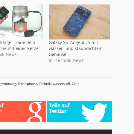
harger: Lade dein
Galaxy S5: Angeblich mit
ne mit einer Kerze!
wasser- und staubdichtem
nik-News"
Gehäuse
In "Technik-News"
gewinnung
,
Smartphone
,
Technik
,
wasserstoff
,
Zelle