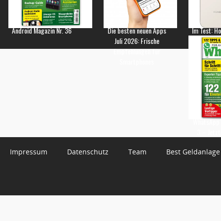
Android Magazin Nr. 36
Die besten neuen Apps
Im Test: H
Juli 2026: Frische
Empfehlungen für
Smartphones
WhatsApp 
3 – Jetzt
Impressum
Datenschutz
Team
Best Geldanlage