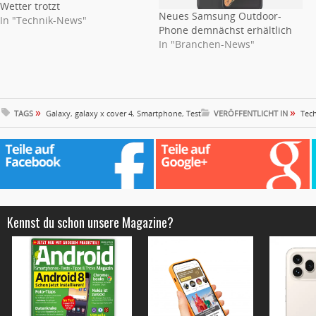
Wetter trotzt
Neues Samsung Outdoor-
In "Technik-News"
Phone demnächst erhältlich
In "Branchen-News"
»
»
TAGS
Galaxy
,
galaxy x cover 4
,
Smartphone
,
Test
VERÖFFENTLICHT IN
Tec
Kennst du schon unsere Magazine?