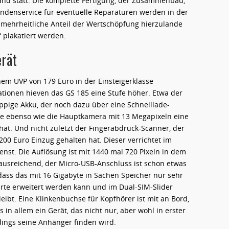
and statt. Die komplette Fertigung, der Zusammenbau,
ndenservice für eventuelle Reparaturen werden in der
 mehrheitliche Anteil der Wertschöpfung hierzulande
 plakatiert werden.
erät
inem UVP von 179 Euro in der Einsteigerklasse
ationen hieven das GS 185 eine Stufe höher. Etwa der
pige Akku, der noch dazu über eine Schnelllade-
die ebenso wie die Hauptkamera mit 13 Megapixeln eine
t. Und nicht zuletzt der Fingerabdruck-Scanner, der
 200 Euro Einzug gehalten hat. Dieser verrichtet im
enst. Die Auflösung ist mit 1440 mal 720 Pixeln in dem
e ausreichend, der Micro-USB-Anschluss ist schon etwas
dass das mit 16 Gigabyte in Sachen Speicher nur sehr
arte erweitert werden kann und im Dual-SIM-Slider
eibt. Eine Klinkenbuchse für Kopfhörer ist mit an Bord,
 in allem ein Gerät, das nicht nur, aber wohl in erster
ings seine Anhänger finden wird.