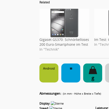
Related
Gigaset GS370: Schnörkelloses
Im Test:
200 Euro-Smartphone im Test
In "Techn
In "Technik"
"
Android
g
Abmessungen:
:
(in mm - Höhe x Breite x Tiefe)
Display:
Leistung:
Speed: