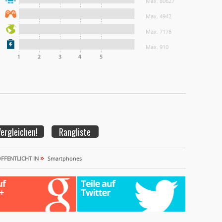
Max. 80627
Max. 4942
Max. 7176
Max. 910
Rangliste
»
FFENTLICHT IN
Smartphones