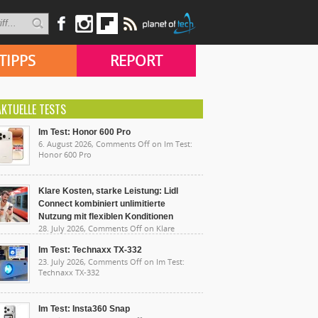
TIPPS
REPORT
AKTUELLE TESTS
Im Test: Honor 600 Pro
6. August 2026,
Comments Off
on Im Test:
Honor 600 Pro
Klare Kosten, starke Leistung: Lidl
Connect kombiniert unlimitierte
Nutzung mit flexiblen Konditionen
28. July 2026,
Comments Off
on Klare
sten, starke Leistung: Lidl Connect kombiniert
limitierte Nutzung mit flexiblen Konditionen
Im Test: Technaxx TX-332
23. July 2026,
Comments Off
on Im Test:
Technaxx TX-332
Im Test: Insta360 Snap