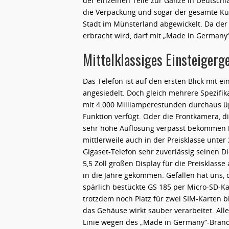
der einzelnen Teile zur Gänze in Deutschl
die Verpackung und sogar der gesamte Ku
Stadt im Münsterland abgewickelt. Da der
erbracht wird, darf mit „Made in Germany“
Mittelklassiges Einsteigerg
Das Telefon ist auf den ersten Blick mit e
angesiedelt. Doch gleich mehrere Spezifik
mit 4.000 Milliamperestunden durchaus üp
Funktion verfügt. Oder die Frontkamera, 
sehr hohe Auflösung verpasst bekommen ha
mittlerweile auch in der Preisklasse unter
Gigaset-Telefon sehr zuverlässig seinen Di
5,5 Zoll großen Display für die Preisklass
in die Jahre gekommen. Gefallen hat uns, 
spärlich bestückte GS 185 per Micro-SD-K
trotzdem noch Platz für zwei SIM-Karten bl
das Gehäuse wirkt sauber verarbeitet. Alles
Linie wegen des „Made in Germany“-Brand