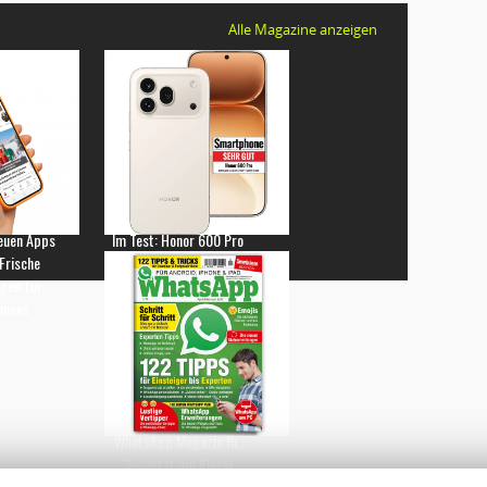
Alle Magazine anzeigen
euen Apps
Im Test: Honor 600 Pro
 Frische
gen für
hones
WhatsApp Magazin Nr.
3 – Jetzt am Kiosk!