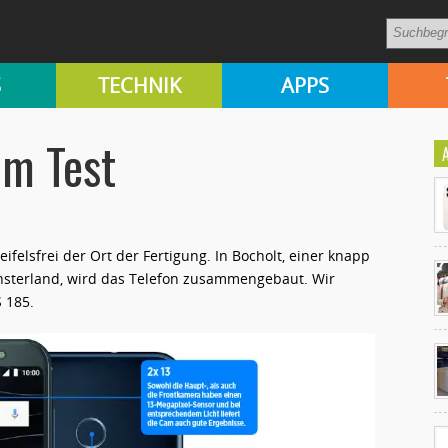
S
TECHNIK
APPS
im Test
ifelsfrei der Ort der Fertigung. In Bocholt, einer knapp
nsterland, wird das Telefon zusammengebaut.
Wir
 185.
Ko
un