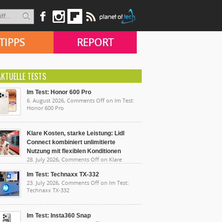
TIPPS
REPORT
AKTUELLE TESTS
Im Test: Honor 600 Pro
6. August 2026,
Comments Off
on Im Test:
Honor 600 Pro
Klare Kosten, starke Leistung: Lidl
Connect kombiniert unlimitierte
Nutzung mit flexiblen Konditionen
28. July 2026,
Comments Off
on Klare
sten, starke Leistung: Lidl Connect kombiniert
limitierte Nutzung mit flexiblen Konditionen
Im Test: Technaxx TX-332
23. July 2026,
Comments Off
on Im Test:
Technaxx TX-332
Im Test: Insta360 Snap