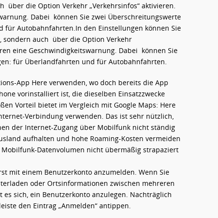
 über die Option Verkehr „Verkehrsinfos“ aktivieren.
tswarnung. Dabei können Sie zwei Überschreitungswerte
nd für Autobahnfahrten.In den Einstellungen können Sie
n, sondern auch über die Option Verkehr
vieren eine Geschwindigkeitswarnung. Dabei können Sie
gen: für Überlandfahrten und für Autobahnfahrten.
tions-App Here verwenden, wo doch bereits die App
ne vorinstalliert ist, die dieselben Einsatzzwecke
oßen Vorteil bietet im Vergleich mit Google Maps: Here
nternet-Verbindung verwenden. Das ist sehr nützlich,
nen der Internet-Zugang über Mobilfunk nicht ständig
 Ausland aufhalten und hohe Roaming-Kosten vermeiden
r Mobilfunk-Datenvolumen nicht übermäßig strapaziert
erst mit einem Benutzerkonto anzumelden. Wenn Sie
unterladen oder Ortsinformationen zwischen mehreren
 es sich, ein Benutzerkonto anzulegen. Nachträglich
nleiste den Eintrag „Anmelden“ antippen.