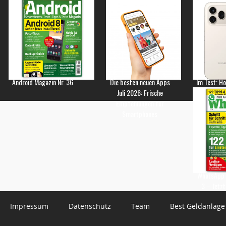
Android Magazin Nr. 36
Die besten neuen Apps
Im Test: H
Juli 2026: Frische
Empfehlungen für
Smartphones
WhatsApp 
3 – Jetzt
Impressum
Datenschutz
Team
Best Geldanlage