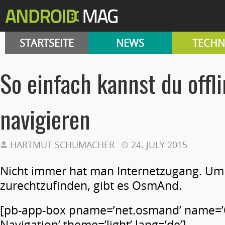
STARTSEITE
NEWS
TECHN
So einfach kannst du offl
navigieren
HARTMUT SCHUMACHER
24. JULY 2015
Nicht immer hat man Internetzugang. Um
zurechtzufinden, gibt es OsmAnd.
[pb-app-box pname=’net.osmand’ name
Navigation’ theme=’light’ lang=’de’]