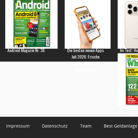
Android Magazin Nr. 36
Die besten neuen Apps
Im Test: H
Juli 2026: Frische
Empfehlungen für
Smartphones
WhatsApp 
3 – Jetzt
Impressum
Datenschutz
Team
Best Geldanlage