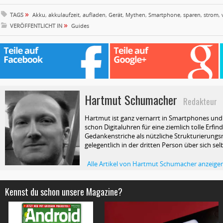
»
TAGS
Akku
,
akkulaufzeit
,
aufladen
,
Gerät
,
Mythen
,
Smartphone
,
sparen
,
strom
,
»
VERÖFFENTLICHT IN
Guides
Hartmut Schumacher
Redakteur
Hartmut ist ganz vernarrt in Smartphones und T
schon Digitaluhren für eine ziemlich tolle Erfin
Gedankenstriche als nützliche Strukturierungsm
gelegentlich in der dritten Person über sich selb
Alle Artikel von Hartmut Schumacher anzeige
Kennst du schon unsere Magazine?