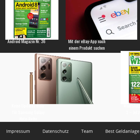
Android Magazin Nr. 36
Mit der eBay-App nach
einem Produkt suchen
Keine Updates mehr
WhatsApp 
für Samsung Galaxy
3 – Jetz
Note-Reihe
Impressum
Datenschutz
Team
Best Geldanlage