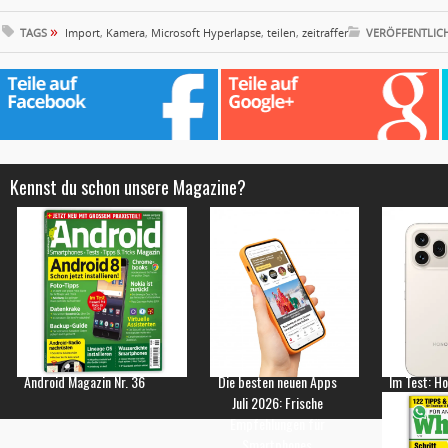
»
TAGS
Import
,
Kamera
,
Microsoft Hyperlapse
,
teilen
,
zeitraffer
VERÖFFENTLIC
Kennst du schon unsere Magazine?
Android Magazin Nr. 36
Die besten neuen Apps
Im Test: H
Juli 2026: Frische
Empfehlungen für
Smartphones