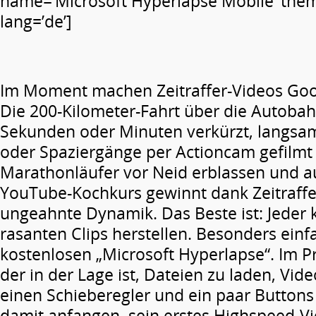
name=’Microsoft Hyperlapse Mobile’ them
lang=’de’]
Im Moment machen Zeitraffer-Videos Goog
Die 200-Kilometer-Fahrt über die Autoba
Sekunden oder Minuten verkürzt, langs
oder Spaziergänge per Actioncam gefilmt
Marathonläufer vor Neid erblassen und a
YouTube-Kochkurs gewinnt dank Zeitraffe
ungeahnte Dynamik. Das Beste ist: Jeder 
rasanten Clips herstellen. Besonders einf
kostenlosen „Microsoft Hyperlapse“. Im Pr
der in der Lage ist, Dateien zu laden, Vid
einen Schieberegler und ein paar Buttons
damit anfangen, sein erstes Highspeed-Vi