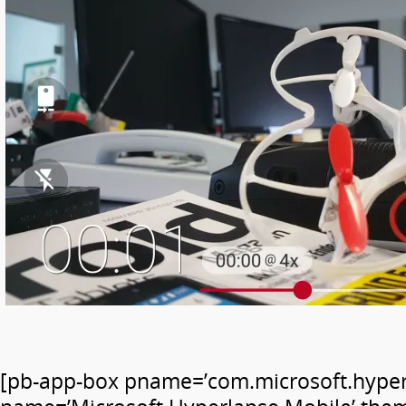
[pb-app-box pname=’com.microsoft.hyper