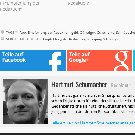
In "Empfehlung der
Redaktion"
Redaktion"
»
TAGS
App
,
Empfehlung der Redaktion
,
geld
,
Günstiger
,
Gutscheine
,
Schnäppch
»
VERÖFFENTLICHT IN
Empfehlung der Redaktion
,
Shopping & Lifestyle
Hartmut Schumacher
Redakteur
Hartmut ist ganz vernarrt in Smartphones und T
schon Digitaluhren für eine ziemlich tolle Erfin
Gedankenstriche als nützliche Strukturierungsm
gelegentlich in der dritten Person über sich selb
Alle Artikel von Hartmut Schumacher anzeige