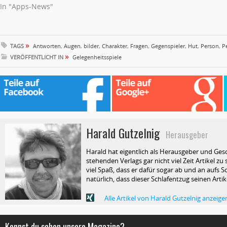
In "Apps-News"
»
TAGS
Antworten
,
Augen
,
bilder
,
Charakter
,
Fragen
,
Gegenspieler
,
Hut
,
Person
,
P
»
VERÖFFENTLICHT IN
Gelegenheitsspiele
Harald Gutzelnig
Herausgeber
Harald hat eigentlich als Herausgeber und Ges
stehenden Verlags gar nicht viel Zeit Artikel z
viel Spaß, dass er dafür sogar ab und an aufs Sc
natürlich, dass dieser Schlafentzug seinen Arti
Alle Artikel von Harald Gutzelnig anzeige
Kennst du schon unsere Magazine?