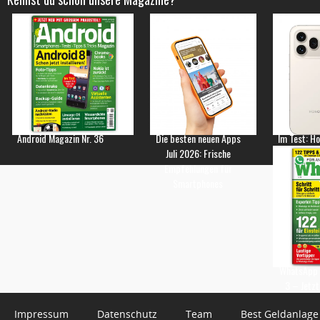
Android Magazin Nr. 36
Die besten neuen Apps
Im Test: H
Juli 2026: Frische
Empfehlungen für
Smartphones
WhatsApp 
3 – Jetzt
Impressum
Datenschutz
Team
Best Geldanlage