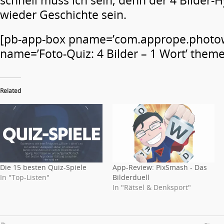
schnell muss ich sein, denn der 4 Bilder-
wieder Geschichte sein.
[pb-app-box pname=’com.apprope.photo
name=’Foto-Quiz: 4 Bilder – 1 Wort’ theme=
Related
Die 15 besten Quiz-Spiele
App-Review: PixSmash - Das
In "Top-Listen"
Bilderduell
In "Rätsel & Denksport"