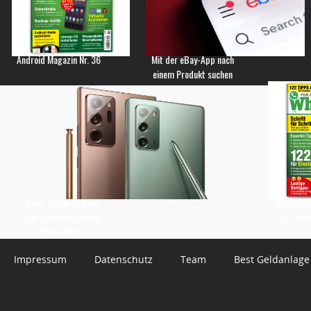
Android Magazin Nr. 36
Mit der eBay-App nach
einem Produkt suchen
Keine Updates mehr
WhatsApp 
für Samsung Galaxy
3 – Jetz
Note-Reihe
Impressum
Datenschutz
Team
Best Geldanlage