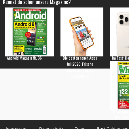
Kennst du schon unsere Magazine?
Android Magazin Nr. 36
Die besten neuen Apps
Im Test: H
Juli 2026: Frische
Empfehlungen für
Smartphones
WhatsApp 
3 – Jetzt
Impressum
Datenschutz
Team
Best Geldanlage