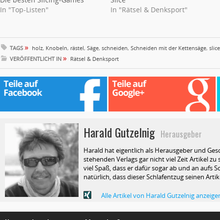
In "Top-Listen"
In "Rätsel & Denksport"
»
TAGS
holz
,
Knobeln
,
rästel
,
Säge
,
schneiden
,
Schneiden mit der Kettensäge
,
slice
»
VERÖFFENTLICHT IN
Rätsel & Denksport
Harald Gutzelnig
Herausgeber
Harald hat eigentlich als Herausgeber und Ges
stehenden Verlags gar nicht viel Zeit Artikel z
viel Spaß, dass er dafür sogar ab und an aufs Sc
natürlich, dass dieser Schlafentzug seinen Arti
Alle Artikel von Harald Gutzelnig anzeige