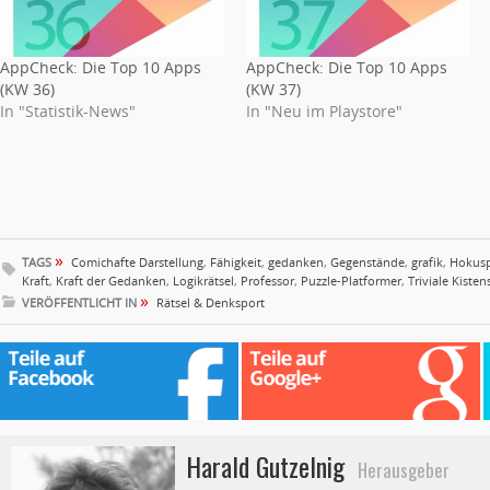
AppCheck: Die Top 10 Apps
AppCheck: Die Top 10 Apps
(KW 36)
(KW 37)
In "Statistik-News"
In "Neu im Playstore"
»
TAGS
Comichafte Darstellung
,
Fähigkeit
,
gedanken
,
Gegenstände
,
grafik
,
Hokus
Kraft
,
Kraft der Gedanken
,
Logikrätsel
,
Professor
,
Puzzle-Platformer
,
Triviale Kiste
»
VERÖFFENTLICHT IN
Rätsel & Denksport
Harald Gutzelnig
Herausgeber