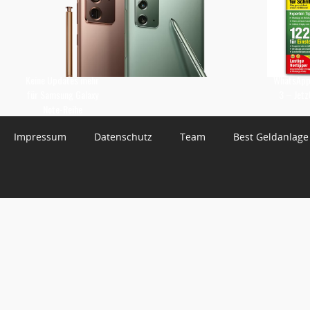
Keine Updates mehr
WhatsApp 
für Samsung Galaxy
3 – Jetz
Note-Reihe
Impressum
Datenschutz
Team
Best Geldanlage