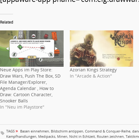
Related
Neue Apps im Play Store:
Azorian Kings Strategy
Draw Wars, Push The Box, SD
In "Arcade & Action"
File Manager/Explorer,
Agenda Calendar , How to
Draw: Cartoon Character,
Snooker Balls
In "Neu im Playstore"
»
TAGS
Basen einnehmen
,
Bildschirm antippen
,
Command & Conquer-Reihe
,
dann
Kampfhandlungen
,
Medipacks
,
Minen
,
Nicht in Echtzeit
,
Routen zeichnen
,
Taktikm