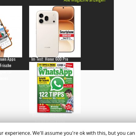
euen Apps
Im Test: Honor 600 Pro
 Frische
gen für
hones
WhatsApp Magazin Nr.
3 – Jetzt am Kiosk!
 experience. We'll assume you're ok with this, but you can 
Magazine
Shop
C