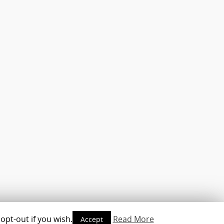
opt-out if you wish.
Read More
Accept
opyright © 2010-2016 - www.androidmag.de