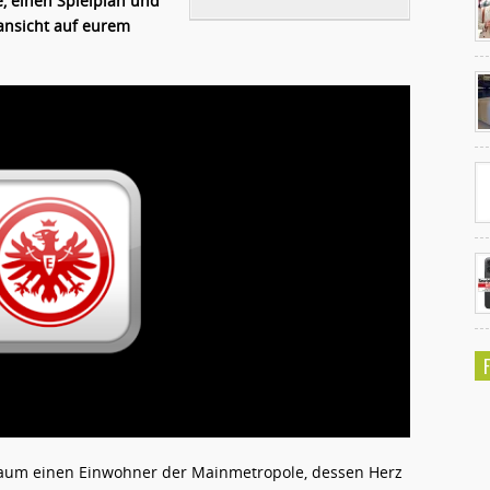
e, einen Spielplan und
sansicht auf eurem
Ko
un
t kaum einen Einwohner der Mainmetropole, dessen Herz