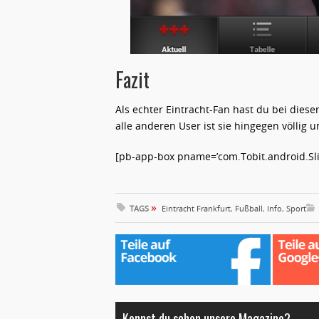
Fazit
Als echter Eintracht-Fan hast du bei diese
alle anderen User ist sie hingegen völlig u
[pb-app-box pname=’com.Tobit.android.Slit
»
TAGS
Eintracht Frankfurt
,
Fußball
,
Info
,
Sport
Kennst du schon unsere Magazine?