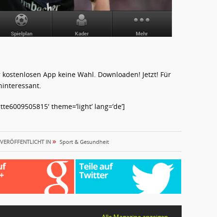
r kostenlosen App keine Wahl. Downloaden! Jetzt! Für
ninteressant.
te6009505815′ theme=’light’ lang=’de’]
»
VERÖFFENTLICHT IN
Sport & Gesundheit
Alle Magazine anzeigen