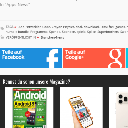
In "Apps-News"
»
TAGS
App Entwickler
,
Code
,
Crayon Physics
,
deal
,
download
,
DRM-frei
,
games
,
humble bundle
,
Programme
,
Spende
,
Spenden
,
spiele
,
Splice
,
Superbrothers: Swor
»
VERÖFFENTLICHT IN
Branchen-News
Kennst du schon unsere Magazine?