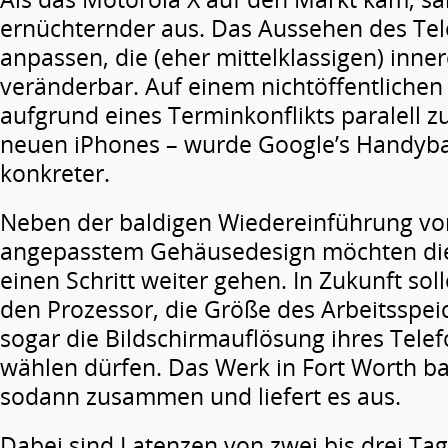
ernüchternder aus. Das Aussehen des Tele
anpassen, die (eher mittelklassigen) inne
veränderbar. Auf einem nichtöffentlichen E
aufgrund eines Terminkonflikts paralell z
neuen iPhones – wurde Google’s Handyb
konkreter.
Neben der baldigen Wiedereinführung von
angepasstem Gehäusedesign möchten di
einen Schritt weiter gehen. In Zukunft sol
den Prozessor, die Größe des Arbeitsspei
sogar die Bildschirmauflösung ihres Tele
wählen dürfen. Das Werk in Fort Worth ba
sodann zusammen und liefert es aus.
Dabei sind Latenzen von zwei bis drei Tag