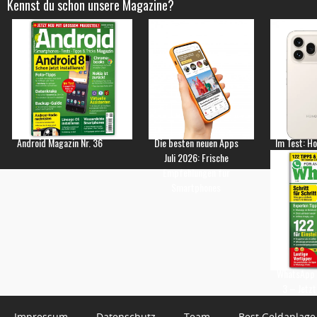
Kennst du schon unsere Magazine?
Android Magazin Nr. 36
Die besten neuen Apps
Im Test: H
Juli 2026: Frische
Empfehlungen für
Smartphones
WhatsApp 
3 – Jetzt
Impressum
Datenschutz
Team
Best Geldanlage