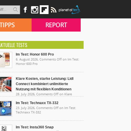
TIPPS
REPORT
AKTUELLE TESTS
Im Test: Honor 600 Pro
6. August 2026,
Comments Off
on Im Test:
Honor 600 Pro
Klare Kosten, starke Leistung: Lidl
Connect kombiniert unlimitierte
Nutzung mit flexiblen Konditionen
28. July 2026,
Comments Off
on Klare
sten, starke Leistung: Lidl Connect kombiniert
limitierte Nutzung mit flexiblen Konditionen
Im Test: Technaxx TX-332
23. July 2026,
Comments Off
on Im Test:
Technaxx TX-332
Im Test: Insta360 Snap