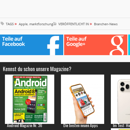
»
»
TAGS
Apple
,
marktforschung
VERÖFFENTLICHT IN
Branchen-News
Kennst du schon unsere Magazine?
Android Magazin Nr. 36
Die besten neuen Apps
Im Test: H