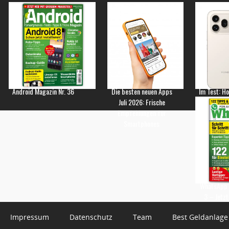
Android Magazin Nr. 36
Die besten neuen Apps
Im Test: H
Juli 2026: Frische
Empfehlungen für
Smartphones
WhatsApp 
3 – Jetzt
Impressum
Datenschutz
Team
Best Geldanlage