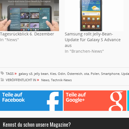
Tagesrückblick 6. Dezember
Samsung rollt Jelly-Bean-
In "News"
Update für Galaxy S Advance
aus
In "Branchen-News"
»
TAGS
galaxy s3
,
jelly bean
,
Kies
,
Odin
,
Österreich
,
ota
,
Polen
,
Smartphone
,
Upda
»
VERÖFFENTLICHT IN
News
,
Technik-News
Kennst du schon unsere Magazine?