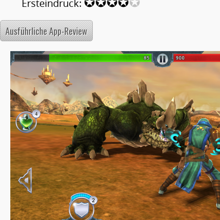
✪✪✪✪
✪
Ersteindruck:
Ausführliche App-Review