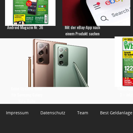
Android Magazin Nr. 36
Mit der eBay-App nach
einem Produkt suchen
Keine Updates mehr
WhatsApp 
für Samsung Galaxy
3 – Jetz
Note-Reihe
Impressum
Datenschutz
Team
Best Geldanlage