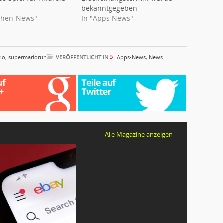
bekanntgegeben
chen-News"
In "Apps-News"
»
io
,
supermariorun
VERÖFFENTLICHT IN
Apps-News
,
News
Alle Magazine anzeigen