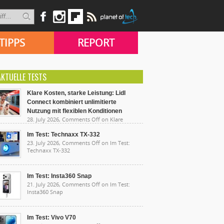
TIPPS
REPORT
AKTUELLE TESTS
Klare Kosten, starke Leistung: Lidl
Connect kombiniert unlimitierte
Nutzung mit flexiblen Konditionen
28. July 2026,
Comments Off
on Klare
sten, starke Leistung: Lidl Connect kombiniert
limitierte Nutzung mit flexiblen Konditionen
Im Test: Technaxx TX-332
23. July 2026,
Comments Off
on Im Test:
Technaxx TX-332
Im Test: Insta360 Snap
21. July 2026,
Comments Off
on Im Test:
Insta360 Snap
Im Test: Vivo V70