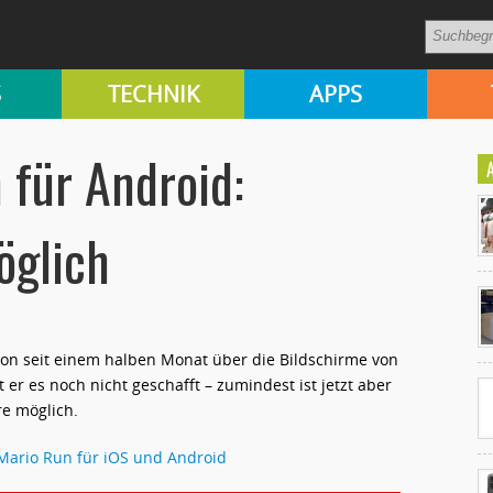
S
TECHNIK
APPS
 für Android:
öglich
Ko
un
on seit einem halben Monat über die Bildschirme von
er es noch nicht geschafft – zumindest ist jetzt aber
re möglich.
ario Run für iOS und Android