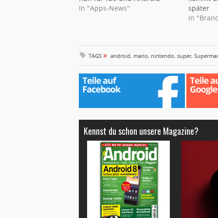
In "Apps-News"
später
In "Bran
»
TAGS
android
,
mario
,
nintendo
,
super
,
Supermar
Kennst du schon unsere Magazine?