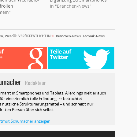
frollen
In "Branchen-News"
emein"
»
en
,
Wear
VERÖFFENTLICHT IN
Branchen-News
,
Technik-News
umacher
Redakteur
rnarrt in Smartphones und Tablets. Allerdings hielt er auch
ür eine ziemlich tolle Erfindung. Er betrachtet
 nützliche Strukturierungsmittel – und schreibt nur
dritten Person über sich selbst.
Hartmut Schumacher anzeigen