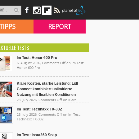
TIPPS
REPORT
AKTUELLE TESTS
Im Test: Honor 600 Pro
6. August 2026,
Comments Off
on Im Test:
Honor 600 Pro
Klare Kosten, starke Leistung: Lidl
Connect kombiniert unlimitierte
Nutzung mit flexiblen Konditionen
28. July 2026,
Comments Off
on Klare
sten, starke Leistung: Lidl Connect kombiniert
limitierte Nutzung mit flexiblen Konditionen
Im Test: Technaxx TX-332
23. July 2026,
Comments Off
on Im Test:
Technaxx TX-332
Im Test: Insta360 Snap