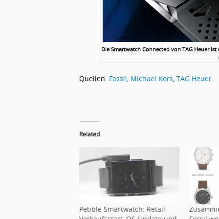
Die Smartwatch Connected von TAG Heuer ist 
Quellen:
Fossil
,
Michael Kors
,
TAG Heuer
Related
Pebble Smartwatch: Retail-
Zusammen
Verkaufsstart, OS-Update und
Fossil w