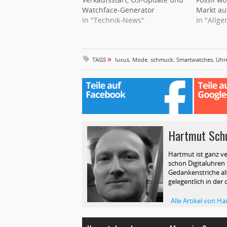
Watchface-Generator
Markt au
In "Technik-News"
In "Allg
»
TAGS
luxus
,
Mode
,
schmuck
,
Smartwatches
,
Uhr
Hartmut Sch
Hartmut ist ganz ve
schon Digitaluhren f
Gedankenstriche als
gelegentlich in der 
Alle Artikel von 