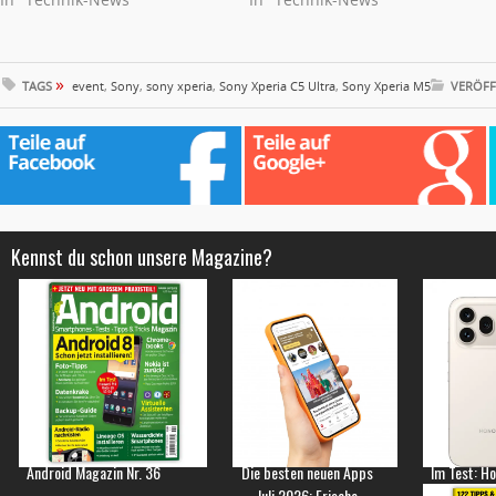
»
TAGS
event
,
Sony
,
sony xperia
,
Sony Xperia C5 Ultra
,
Sony Xperia M5
VERÖFF
Kennst du schon unsere Magazine?
Android Magazin Nr. 36
Die besten neuen Apps
Im Test: H
Juli 2026: Frische