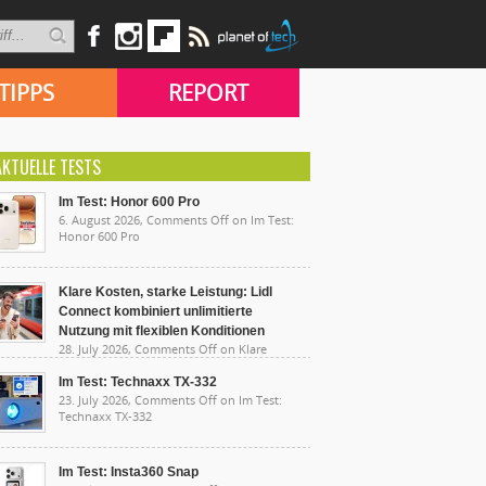
TIPPS
REPORT
AKTUELLE TESTS
Im Test: Honor 600 Pro
6. August 2026,
Comments Off
on Im Test:
Honor 600 Pro
Klare Kosten, starke Leistung: Lidl
Connect kombiniert unlimitierte
Nutzung mit flexiblen Konditionen
28. July 2026,
Comments Off
on Klare
sten, starke Leistung: Lidl Connect kombiniert
limitierte Nutzung mit flexiblen Konditionen
Im Test: Technaxx TX-332
23. July 2026,
Comments Off
on Im Test:
Technaxx TX-332
Im Test: Insta360 Snap