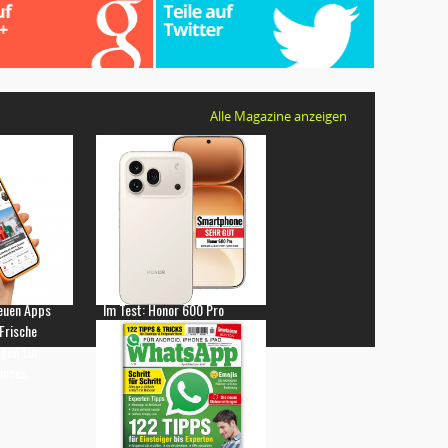
Alle Magazine anzeigen
euen Apps
Im Test: Honor 600 Pro
 Frische
gen für
hones