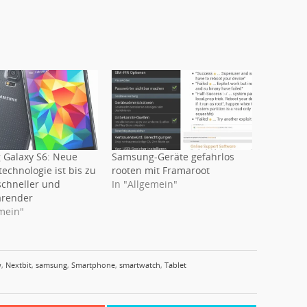
Galaxy S6: Neue
Samsung-Geräte gefahrlos
echnologie ist bis zu
rooten mit Framaroot
schneller und
In "Allgemein"
arender
emein"
w
,
Nextbit
,
samsung
,
Smartphone
,
smartwatch
,
Tablet