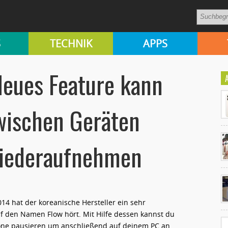
S
TECHNIK
APPS
eues Feature kann
ischen Geräten
wiederaufnehmen
Ko
un
4 hat der koreanische Hersteller ein sehr
uf den Namen Flow hört. Mit Hilfe dessen kannst du
one pausieren um anschließend auf deinem PC an