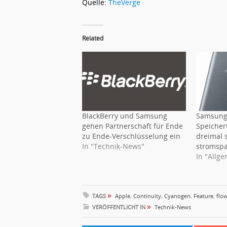
Quelle:
TheVerge
Related
BlackBerry und Samsung
Samsung 
gehen Partnerschaft für Ende
Speichert
zu Ende-Verschlüsselung ein
dreimal 
In "Technik-News"
stromsp
In "Allg
»
TAGS
Apple
,
Continuity
,
Cyanogen
,
Feature
,
flo
»
VERÖFFENTLICHT IN
Technik-News