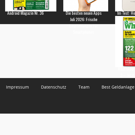
Android Magazin Nr. 36
Die besten neuen Apps
Im Test: H
Juli 2026: Frische
Empfehlungen für
Smartphones
WhatsApp 
3 – Jetzt
Impressum
Datenschutz
Team
Best Geldanlage