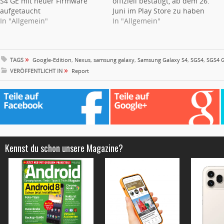
S4 GE mit neuer Firmware
offiziell bestätigt, ab dem 26.
aufgetaucht
Juni im Play Store zu haben
In "Allgemein"
In "Allgemein"
»
TAGS
Google-Edition
,
Nexus
,
samsung galaxy
,
Samsung Galaxy S4
,
SGS4
,
SGS4 G
»
VERÖFFENTLICHT IN
Report
Kennst du schon unsere Magazine?