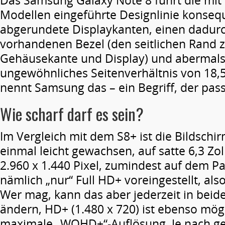
Das Samsung Galaxy Note 8 führt die mit 
Modellen eingeführte Designlinie konseque
abgerundete Displaykanten, einen dadurc
vorhandenen Bezel (den seitlichen Rand 
Gehäusekante und Display) und abermals
ungewöhnliches Seitenverhältnis von 18,5:9
nennt Samsung das – ein Begriff, der pass
Wie scharf darf es sein?
Im Vergleich mit dem S8+ ist die Bildsch
einmal leicht gewachsen, auf satte 6,3 Zol
2.960 x 1.440 Pixel, zumindest auf dem Pap
nämlich „nur“ Full HD+ voreingestellt, also
Wer mag, kann das aber jederzeit in beid
ändern, HD+ (1.480 x 720) ist ebenso mögl
maximale „WQHD+“-Auflösung. Je nach g