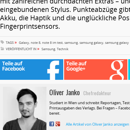
mit zahlreichen durchdachten Extras – un
eingebundenen Stylus. Punkteabzüge gibt
Akku, die Haptik und die unglückliche Pos
Fingerprintsensors.
»
TAGS
Galaxy
,
note 8
,
note 8 im test
,
samsung
,
samsung galaxy
,
samsung galaxy 
»
VERÖFFENTLICHT IN
Samsung
,
Technik
Oliver Janko
Chefredakteur
Studiert in Wien und schreibt Reportagen, Test
Printausgaben des Verlags. Bei Fragen – Facebo
bereit.
Alle Artikel von Oliver Janko anzeigen