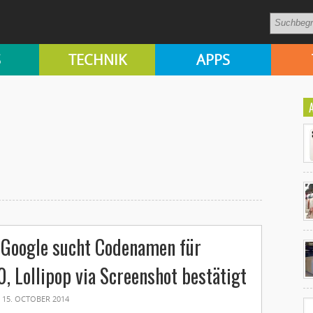
S
TECHNIK
APPS
Ko
 Google sucht Codenamen für
un
0, Lollipop via Screenshot bestätigt
15. OCTOBER 2014