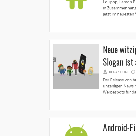
Lollipop, Lemon Pi
in Zusammenhang 
jetzt im neuesten 
Neue witzi
Slogan ist
REDAKTION
Der Release von A
unzähligen News r
Werbespots für da
Android-Fi