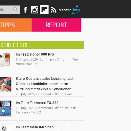
TIPPS
REPORT
AKTUELLE TESTS
Im Test: Honor 600 Pro
6. August 2026,
Comments Off
on Im Test:
Honor 600 Pro
Klare Kosten, starke Leistung: Lidl
Connect kombiniert unlimitierte
Nutzung mit flexiblen Konditionen
28. July 2026,
Comments Off
on Klare
sten, starke Leistung: Lidl Connect kombiniert
limitierte Nutzung mit flexiblen Konditionen
Im Test: Technaxx TX-332
23. July 2026,
Comments Off
on Im Test:
Technaxx TX-332
Im Test: Insta360 Snap