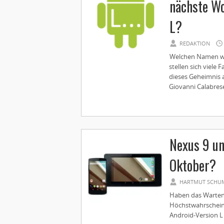
nächste Wo
L?
REDAKTION
Welchen Namen wir
stellen sich viele
dieses Geheimnis 
Giovanni Calabrese 
Nexus 9 un
Oktober?
HARTMUT SCHU
Haben das Warten 
Höchstwahrscheinl
Android-Version L 