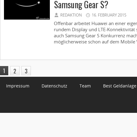
Samsung Gear S?
REDAKTION
16. FEBRUARY 2015
Offenbar arbeitet Huawei an einer eige
rundem Display und LTE-Konnektivität 
auch Samsung Gear S Konkurrenz machen
möglicherweise schon auf dem Mobile W
1
2
3
Impressum
Datenschutz
Team
Best Geldanlage