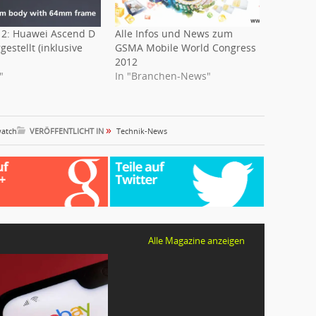
2: Huawei Ascend D
Alle Infos und News zum
estellt (inklusive
GSMA Mobile World Congress
2012
"
In "Branchen-News"
»
atch
VERÖFFENTLICHT IN
Technik-News
Alle Magazine anzeigen