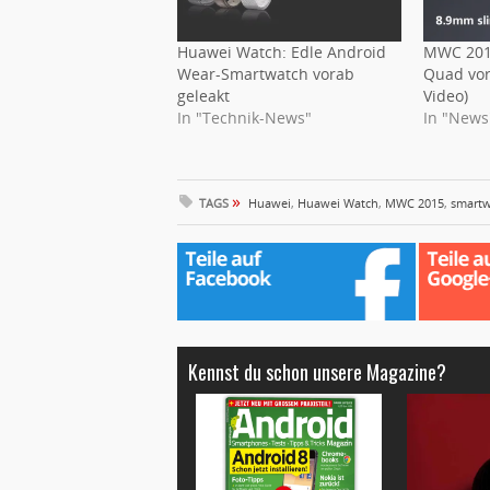
Huawei Watch: Edle Android
MWC 201
Wear-Smartwatch vorab
Quad vorg
geleakt
Video)
In "Technik-News"
In "News
»
TAGS
Huawei
,
Huawei Watch
,
MWC 2015
,
smartw
Kennst du schon unsere Magazine?