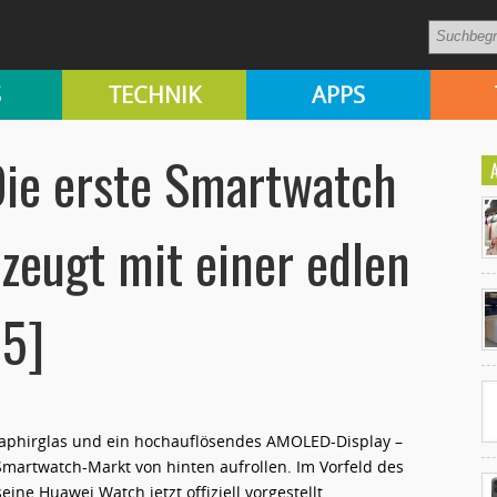
S
TECHNIK
APPS
ie erste Smartwatch
zeugt mit einer edlen
Ko
un
5]
 Saphirglas und ein hochauflösendes AMOLED-Display –
artwatch-Markt von hinten aufrollen. Im Vorfeld des
ine Huawei Watch jetzt offiziell vorgestellt.