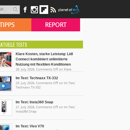
TIPPS
REPORT
AKTUELLE TESTS
Klare Kosten, starke Leistung: Lidl
Connect kombiniert unlimitierte
Nutzung mit flexiblen Konditionen
28. July 2026,
Comments Off
on Klare
sten, starke Leistung: Lidl Connect kombiniert
limitierte Nutzung mit flexiblen Konditionen
Im Test: Technaxx TX-332
23. July 2026,
Comments Off
on Im Test:
Technaxx TX-332
Im Test: Insta360 Snap
21. July 2026,
Comments Off
on Im Test:
Insta360 Snap
Im Test: Vivo V70