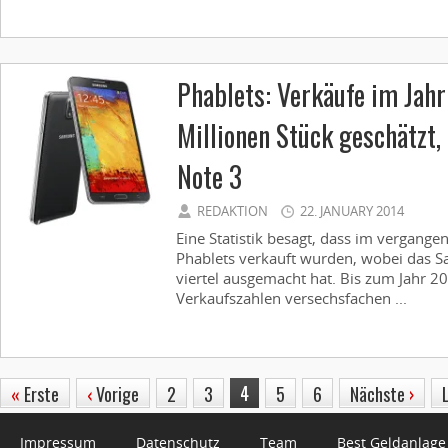
Phablets: Verkäufe im Jah
Millionen Stück geschätzt,
Note 3
REDAKTION
22. JANUARY 2014
Eine Statistik besagt, dass im vergange
Phablets verkauft wurden, wobei das 
viertel ausgemacht hat. Bis zum Jahr 20
Verkaufszahlen versechsfachen ...
4
«
Erste
‹
Vorige
2
3
5
6
Nächste
›
Impressum
Datenschutz
Team
Best Geldanlage