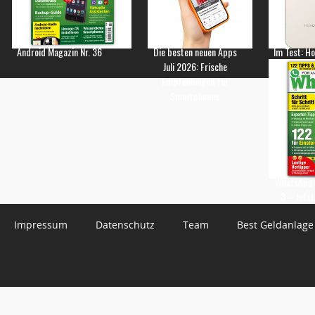
Android Magazin Nr. 36
Die besten neuen Apps
Im Test: H
Juli 2026: Frische
Empfehlungen für
Smartphones
WhatsApp 
3 – Jetzt
Impressum
Datenschutz
Team
Best Geldanlage