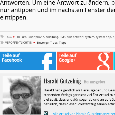
Antworten. Um eine Antwort zu ändern, b
nur antippen und im nächsten Fenster d
eintippen.
»
TAGS
10 Euro-Smartphone
,
anleitung
,
SMS
,
sms antwort
,
system
,
system tipp
,
t
»
VERÖFFENTLICHT IN
Einsteiger Tipps
,
Tipps
Harald Gutzelnig
Herausgeber
Harald hat eigentlich als Herausgeber und Ges
stehenden Verlags gar nicht viel Zeit Artikel z
viel Spaß, dass er dafür sogar ab und an aufs Sc
natürlich, dass dieser Schlafentzug seinen Arti
Alle Artikel von Harald Gutzelnig anzeige