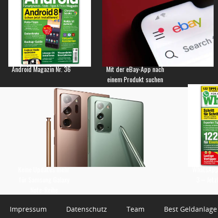
Android Magazin Nr. 36
Mit der eBay-App nach
einem Produkt suchen
Keine Updates mehr
WhatsApp 
für Samsung Galaxy
3 – Jetz
Note-Reihe
Impressum
Datenschutz
Team
Best Geldanlage