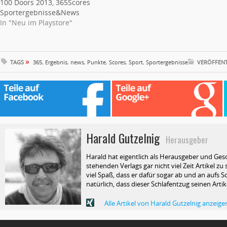
100 Doors 2013, 365Scores
Sportergebnisse&News
In "Neu im Playstore"
»
TAGS
365
,
Ergebnis
,
news
,
Punkte
,
Scores
,
Sport
,
Sportergebnisse
VERÖFFENT
Harald Gutzelnig
Herausgeber
Harald hat eigentlich als Herausgeber und Ges
stehenden Verlags gar nicht viel Zeit Artikel z
viel Spaß, dass er dafür sogar ab und an aufs Sc
natürlich, dass dieser Schlafentzug seinen Arti
Alle Artikel von Harald Gutzelnig anzeige