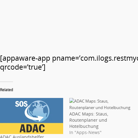
[appaware-app pname=’com.ilogs.restmyc
qrcode=’true’]
Related
ADAC Maps: Staus,
Routenplaner und
Hotelbuchung
In "Apps-News"
ADAC Auslandshelfer