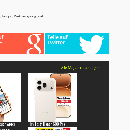
,
Tempo
,
Vortbewegung
,
Ziel
Alle Magazine anzeigen
euen Apps
Im Test: Honor 600 Pro
 Frische