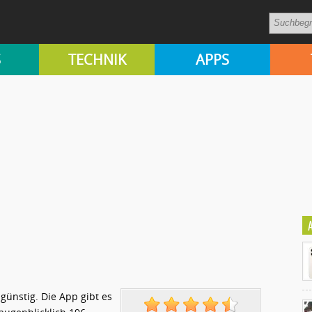
S
TECHNIK
APPS
 günstig. Die App gibt es