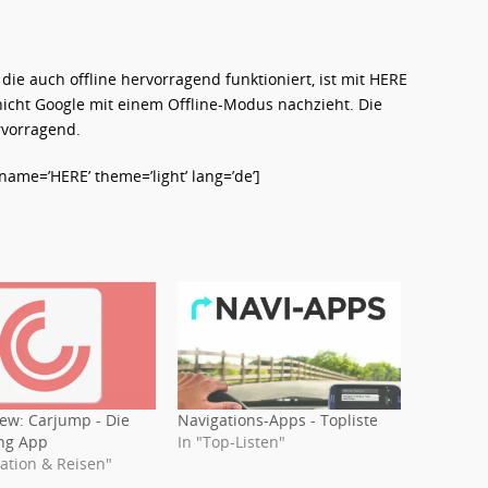
ie auch offline hervorragend funktioniert, ist mit HERE
nicht Google mit einem Offline-Modus nachzieht. Die
rvorragend.
me=’HERE’ theme=’light’ lang=’de’]
ew: Carjump - Die
Navigations-Apps - Topliste
ng App
In "Top-Listen"
gation & Reisen"