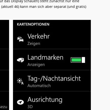
uf das Display schauen) steht zunächst nur eine
(aktuell 46) kann man sich aber separat (und gratis)