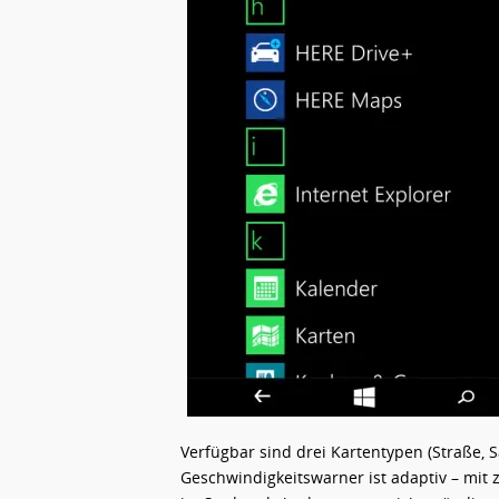
Verfügbar sind drei Kartentypen (Straße, Sa
Geschwindigkeitswarner ist adaptiv – mit 