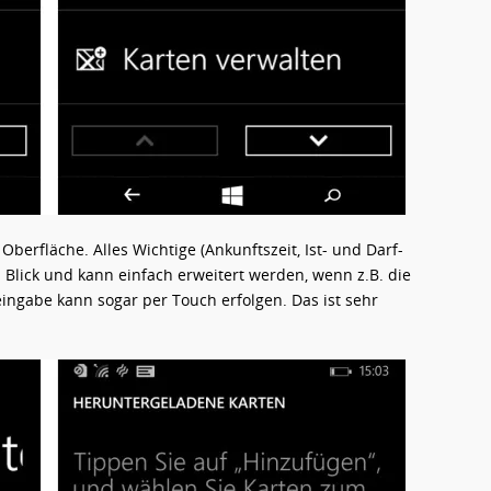
erfläche. Alles Wichtige (Ankunftszeit, Ist- und Darf-
 Blick und kann einfach erweitert werden, wenn z.B. die
eingabe kann sogar per Touch erfolgen. Das ist sehr