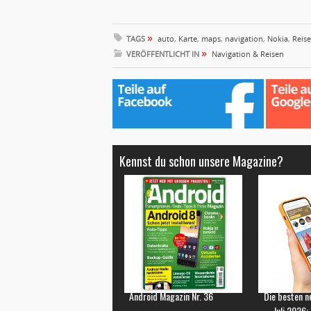
»
TAGS
auto
,
Karte
,
maps
,
navigation
,
Nokia
,
Reise
»
VERÖFFENTLICHT IN
Navigation & Reisen
Kennst du schon unsere Magazine?
Android Magazin Nr. 36
Die besten n
Juli 2026: