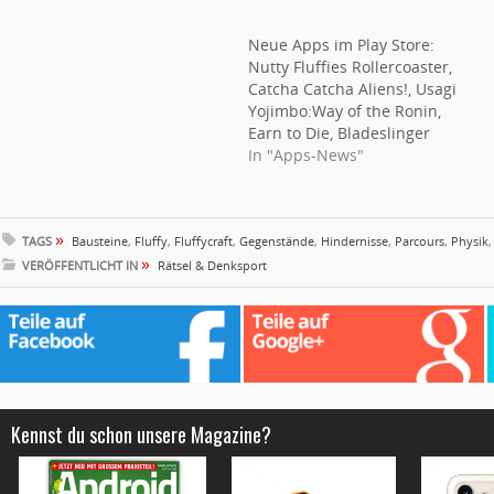
Neue Apps im Play Store:
Nutty Fluffies Rollercoaster,
Catcha Catcha Aliens!, Usagi
Yojimbo:Way of the Ronin,
Earn to Die, Bladeslinger
In "Apps-News"
»
TAGS
Bausteine
,
Fluffy
,
Fluffycraft
,
Gegenstände
,
Hindernisse
,
Parcours
,
Physik
»
VERÖFFENTLICHT IN
Rätsel & Denksport
Kennst du schon unsere Magazine?