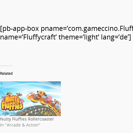
[pb-app-box pname=’com.gameccino.Fluff
name=’Fluffycraft’ theme=’light’ lang=’de’]
Related
Nutty Fluffies Rollercoaster
In "Arcade & Action"