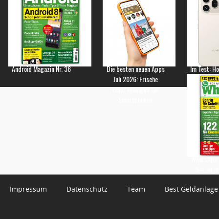
Android Magazin Nr. 36
Die besten neuen Apps
Im Test: H
Juli 2026: Frische
Empfehlungen für
Smartphones
WhatsApp 
3 – Jetzt
Impressum
Datenschutz
Team
Best Geldanlage