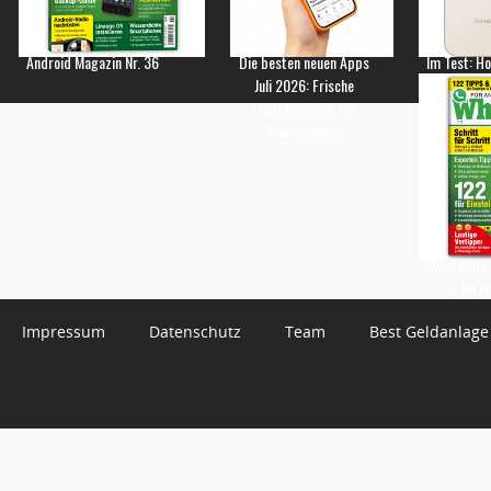
Android Magazin Nr. 36
Die besten neuen Apps
Im Test: H
Juli 2026: Frische
Empfehlungen für
Smartphones
WhatsApp 
3 – Jetzt
Impressum
Datenschutz
Team
Best Geldanlage