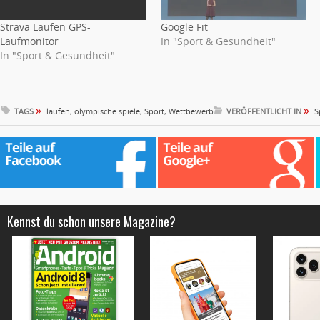
Strava Laufen GPS-
Google Fit
Laufmonitor
In "Sport & Gesundheit"
In "Sport & Gesundheit"
»
»
TAGS
laufen
,
olympische spiele
,
Sport
,
Wettbewerb
VERÖFFENTLICHT IN
S
Kennst du schon unsere Magazine?