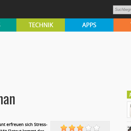
S
TECHNIK
APPS
man
nt erfreuen sich Stress-