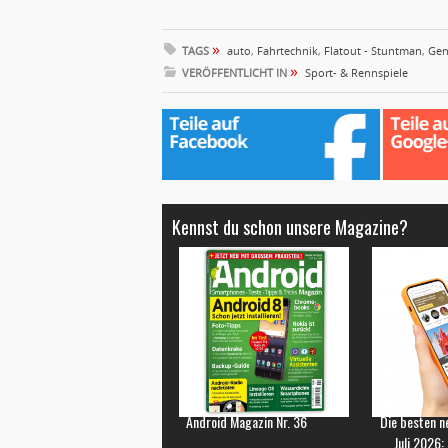
haben. PassWallet - Password
Manager PassWallet ist eine
»
aufregende Neuerscheinung
TAGS
auto
,
Fahrtechnik
,
Flatout - Stuntman
,
Gen
»
im Passwort-Managermarkt.
VERÖFFENTLICHT IN
Sport- & Rennspiele
Die diversen innovativen
Funktionen bringen im
praktischen Einsatz echten
Mehrwert, die Verstecken-
Funktion…
Kennst du schon unsere Magazine?
Android Magazin Nr. 36
Die besten n
Juli 2026: