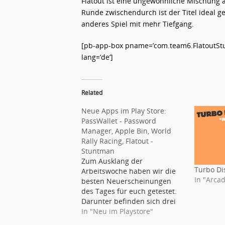
Flatout ist eine ungewöhnliche Mischung au
Runde zwischendurch ist der Titel ideal ge
anderes Spiel mit mehr Tiefgang.
[pb-app-box pname=’com.team6.FlatoutStu
lang=’de’]
Related
Neue Apps im Play Store:
PassWallet - Password
Manager, Apple Bin, World
Rally Racing, Flatout -
Stuntman
Zum Ausklang der
Turbo D
Arbeitswoche haben wir die
In "Arcad
besten Neuerscheinungen
des Tages für euch getestet.
Darunter befinden sich drei
Spiele und eine Anwendung,
In "Neu im Playstore"
die wir ausführlich getestet