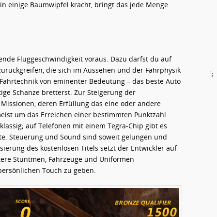
n einige Baumwipfel kracht, bringt das jede Menge
hende Fluggeschwindigkeit voraus. Dazu darfst du auf
zurückgreifen, die sich im Aussehen und der Fahrphysik
';
e Fahrtechnik von eminenter Bedeutung – das beste Auto
htige Schanze bretterst. Zur Steigerung der
e Missionen, deren Erfüllung das eine oder andere
meist um das Erreichen einer bestimmten Punktzahl.
tklassig; auf Telefonen mit einem Tegra-Chip gibt es
kte. Steuerung und Sound sind soweit gelungen und
sierung des kostenlosen Titels setzt der Entwickler auf
itere Stuntmen, Fahrzeuge und Uniformen
 persönlichen Touch zu geben.