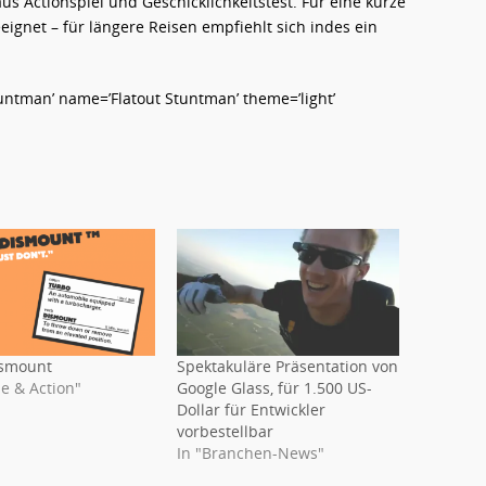
s Actionspiel und Geschicklichkeitstest. Für eine kurze
eignet – für längere Reisen empfiehlt sich indes ein
ntman’ name=’Flatout Stuntman’ theme=’light’
ismount
Spektakuläre Präsentation von
e & Action"
Google Glass, für 1.500 US-
Dollar für Entwickler
vorbestellbar
In "Branchen-News"