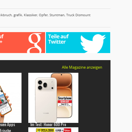
ikbruch
,
grafik
,
Klassiker
,
Opfer
,
Stuntman
,
Truck Dismount
Alle Magazine anzeigen
euen Apps
Im Test: Honor 600 Pro
 Frische