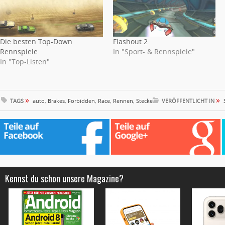
Die besten Top-Down
Flashout 2
Rennspiele
In "Sport- & Rennspiele"
In "Top-Listen"
»
»
TAGS
auto
,
Brakes
,
Forbidden
,
Race
,
Rennen
,
Stecke
VERÖFFENTLICHT IN
Kennst du schon unsere Magazine?