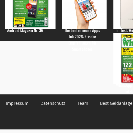
Android Magazin Nr. 36
Die besten neuen Apps
Im Test: H
Juli 2026: Frische
Empfehlungen für
Smartphones
WhatsApp 
3 – Jetzt
Impressum
Datenschutz
Team
Best Geldanlage