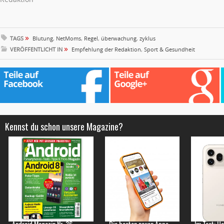
»
TAGS
Blutung
,
NetMoms
,
Regel
,
überwachung
,
zyklus
»
VERÖFFENTLICHT IN
Empfehlung der Redaktion
,
Sport & Gesundheit
Kennst du schon unsere Magazine?
Android Magazin Nr. 36
Die besten neuen Apps
Im Test: H