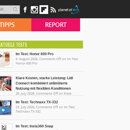
TIPPS
REPORT
AKTUELLE TESTS
Im Test: Honor 600 Pro
6. August 2026,
Comments Off
on Im Test:
Honor 600 Pro
Klare Kosten, starke Leistung: Lidl
Connect kombiniert unlimitierte
Nutzung mit flexiblen Konditionen
28. July 2026,
Comments Off
on Klare
sten, starke Leistung: Lidl Connect kombiniert
limitierte Nutzung mit flexiblen Konditionen
Im Test: Technaxx TX-332
23. July 2026,
Comments Off
on Im Test:
Technaxx TX-332
Im Test: Insta360 Snap