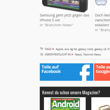
Samsung geht jetzt gegen das
Doch kein
iPhone 5 vor
zwische
In "Branchen-News"
eskaliert
In "Bran
»
TAGS
Apple
,
evo 4g lte
,
galaxy note
,
galaxy s3
,
H
»
VERÖFFENTLICHT IN
News
,
Technik-News
Kennst du schon unsere Magazine?