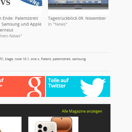
 Ende: Patentstreit
Tagesrückblick 09. November
n Samsung und Apple
In "News"
 erneut
chen-News"
TC
,
klage
,
note 10.1
,
one x
,
Patent
,
patentstreit
,
samsung
Alle Magazine anzeigen