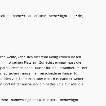
time’ name=’Gears of Time’ theme=’light’ lang=’de’]
en wollte, kann sich hier zum König krönen lassen.
 nimmst seinen Platz ein. Zunächst einmal muss die
 später kommen dann Häuser für die Einwohner im Dorf
rf zu sichern, muss man verschiedene Häuser für
ebäuden voll, kann man über den Orks-Händler weitere
 Dorf weiter ausbauen. Ein nettes Spiel für alle, die
mmcl’ name=’Kingdoms & Monsters’ theme=’light’