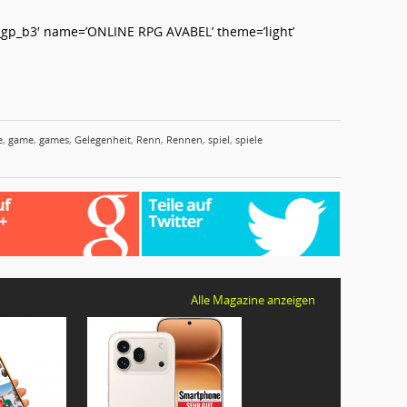
gp_b3′ name=’ONLINE RPG AVABEL’ theme=’light’
e
,
game
,
games
,
Gelegenheit
,
Renn
,
Rennen
,
spiel
,
spiele
Alle Magazine anzeigen