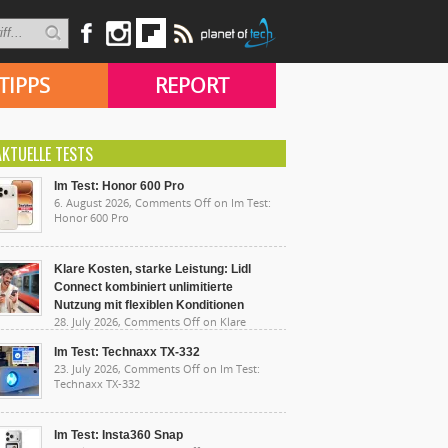
TIPPS
REPORT
AKTUELLE TESTS
Im Test: Honor 600 Pro
6. August 2026,
Comments Off
on Im Test:
Honor 600 Pro
Klare Kosten, starke Leistung: Lidl
Connect kombiniert unlimitierte
Nutzung mit flexiblen Konditionen
28. July 2026,
Comments Off
on Klare
sten, starke Leistung: Lidl Connect kombiniert
limitierte Nutzung mit flexiblen Konditionen
Im Test: Technaxx TX-332
23. July 2026,
Comments Off
on Im Test:
Technaxx TX-332
Im Test: Insta360 Snap