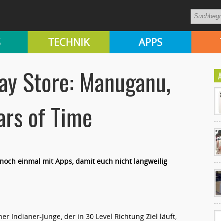
S
TECHNIK
APPS
ay Store: Manuganu,
ars of Time
och einmal mit Apps, damit euch nicht langweilig
Ko
un
ner Indianer-Junge, der in 30 Level Richtung Ziel läuft,