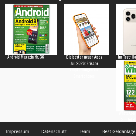
Android Magazin Nr. 36
Die besten neuen Apps
Im Test: H
Juli 2026: Frische
Empfehlungen für
Smartphones
WhatsApp 
3 – Jetzt
Impressum
Datenschutz
Team
Best Geldanlage