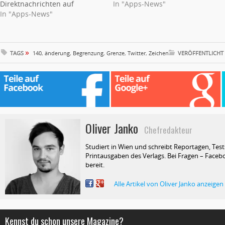
Direktnachrichten auf
In "Apps-News"
In "Apps-News"
»
TAGS
140
,
änderung
,
Begrenzung
,
Grenze
,
Twitter
,
Zeichen
VERÖFFENTLICHT
Oliver Janko
Chefredakteur
Studiert in Wien und schreibt Reportagen, Test
Printausgaben des Verlags. Bei Fragen – Facebo
bereit.
Alle Artikel von Oliver Janko anzeigen
Kennst du schon unsere Magazine?